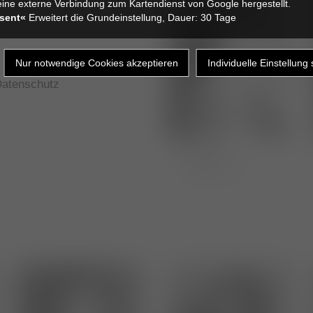
ine externe Verbindung zum Kartendienst von Google hergestellt.
Marcel Jacob
sent«
Erweitert die Grundeinstellung, Dauer: 30 Tage
atenschutz
Tierärztin
Hannah Koch