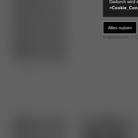
Dadurch wird e
»Cookie_Con
Impressum
//
D
Lena Laub