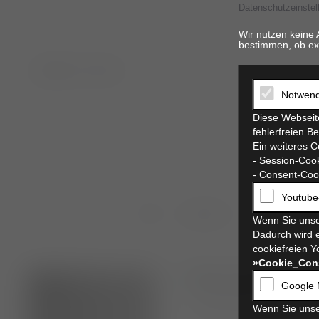
Datenschutzeinstel
Wir nutzen keine 
bestimmen, ob ex
t. 06821 17 94 94
Notwend
Diese Webseite
fehlerfreien B
Ein weiteres C
- Session-Cook
- Consent-Cook
Youtube
Alle
ambulanz
anmeldung
Wenn Sie unse
Dadurch wird e
cookiefreien Y
»Cookie_Con
Google 
Elena Gerlinger
Wenn Sie unse