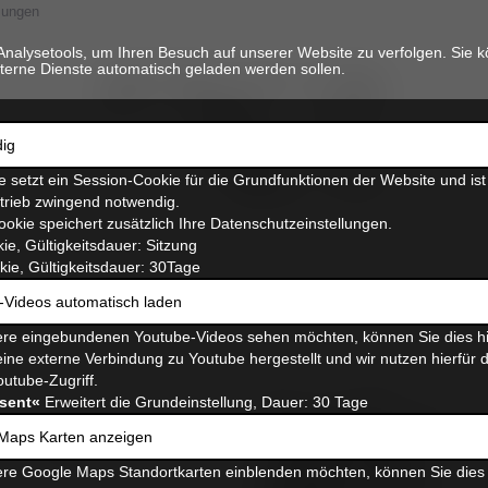
lungen
Analysetools, um Ihren Besuch auf unserer Website zu verfolgen. Sie k
terne Dienste automatisch geladen werden sollen.
ig
 setzt ein Session-Cookie für die Grundfunktionen der Website und ist
etrieb zwingend notwendig.
ookie speichert zusätzlich Ihre Datenschutzeinstellungen.
ie, Gültigkeitsdauer: Sitzung
ie, Gültigkeitsdauer: 30Tage
-Videos automatisch laden
auszubildende
hausverwaltung
op
seminare
stat
re eingebundenen Youtube-Videos sehen möchten, können Sie dies hi
ine externe Verbindung zu Youtube hergestellt und wir nutzen hierfür 
tiermedizinische fachangestellte
verwaltung
outube-Zugriff.
sent«
Erweitert die Grundeinstellung, Dauer: 30 Tage
Maps Karten anzeigen
re Google Maps Standortkarten einblenden möchten, können Sie dies 
Tierarzt