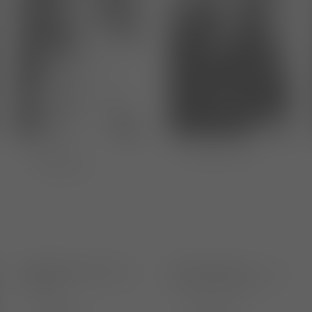
Tierärztin
Stefanie Mertes
Jenny Matzen
Tierärztin
Dr. med. vet.