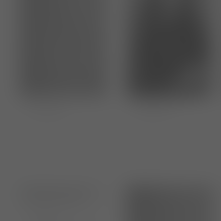
Ciara Bach
Tabea Noll
Tierärztin