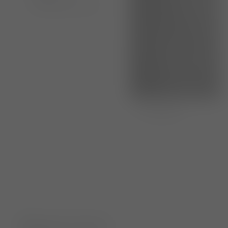
Lea Lisa Marie Giese
Anna Endler
Anna Barrois