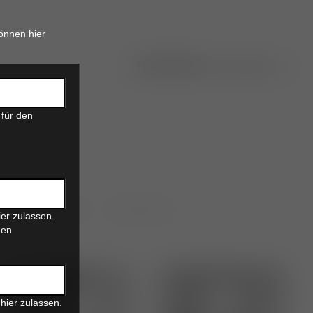
önnen hier
 für den
ion
sterilisation
tierarzt/-ärztin
er zulassen.
den
hier zulassen.