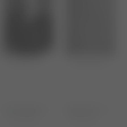
Lara Aline Petry
Luisa-Marie Reinert
Jerome Rauber
Marlena Stein