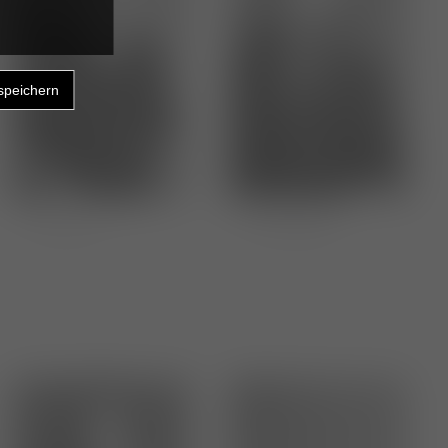
Julie Jung
Laura Weber