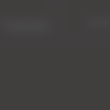
 fecal microbiota
tplo/kr
transplantation