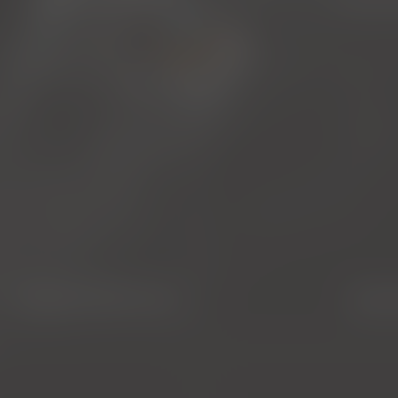
augenheilkunde
zahn