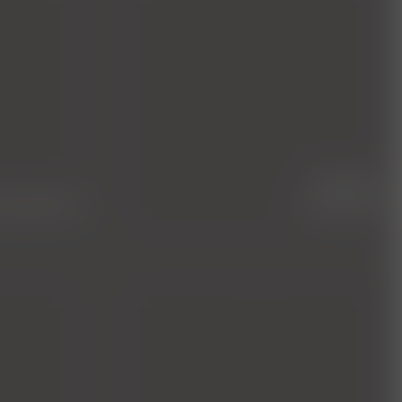
innere
graphie
medizin