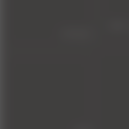
FMT -
chirurgie