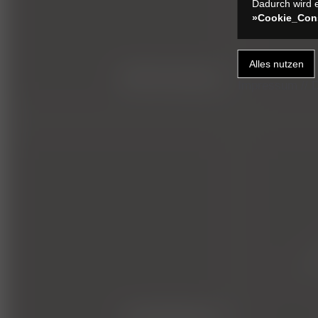
Dadurch wird e
»Cookie_Con
arthroskopie
Impressum
//
D
tierblutbank