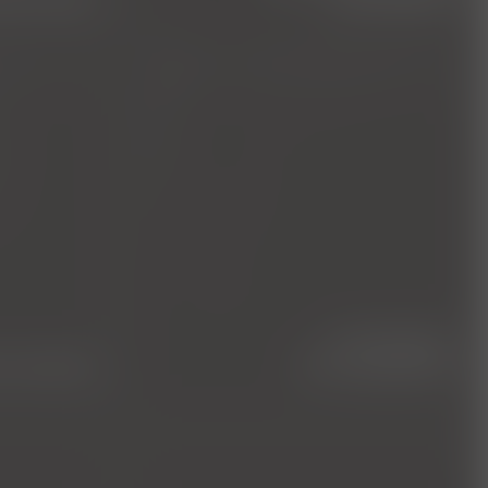
computer­
medizin
tomographie