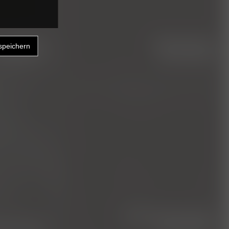
nnHIP®
stationärer
erfahren
aufenthalt
minimalinvasive
tologie
kastration