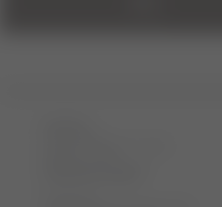
start
sprechstunde
wir sind für sie da:
montag bis donnerstag 8:00 – 18:00 uhr,
freitag 8:00 – 14:00 uhr.
bitte vereinbaren sie einen termin.
wir bieten einen 24h notdienst.
bitte beachten sie:
wir behandeln keine vögel, reptilien und exoten -
außer in lebensbedrohlichen notfällen.