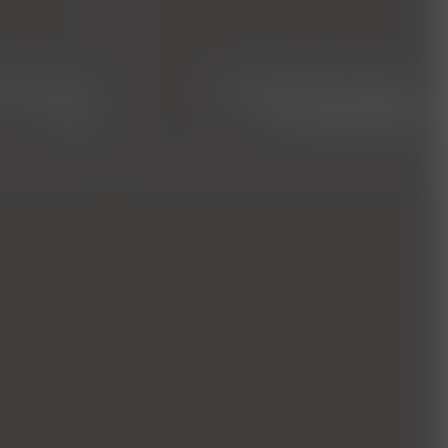
euzband
magnetresonanz­
op
tomographie