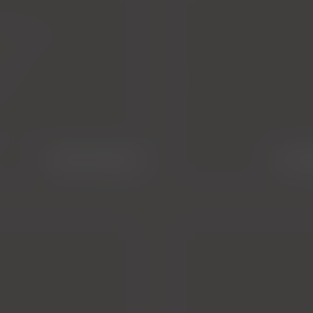
endoskopie
sono