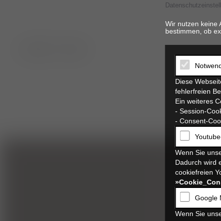
Datenschutzeinstel
Wir nutzen keine 
bestimmen, ob ex
t. 06821 17 94 94
Notwend
Diese Webseite
fehlerfreien B
Ein weiteres C
- Session-Cook
- Consent-Cook
Youtube
Wenn Sie unse
Dadurch wird e
cookiefreien Y
»Cookie_Con
Google 
Wenn Sie unse