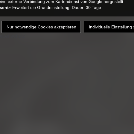
ine externe Verbindung zum Kartendienst von Google hergestellt.
sent«
Erweitert die Grundeinstellung, Dauer: 30 Tage
Pe
hörtest/AEP
v
atenschutz
neurologie/
neurochirurgie
derma