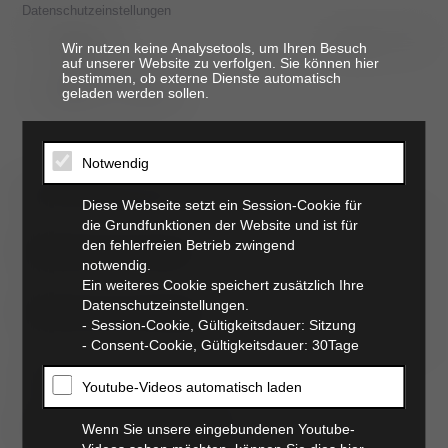
Datenschutzeinstellungen
Wir nutzen keine Analysetools, um Ihren Besuch
auf unserer Website zu verfolgen. Sie können hier
bestimmen, ob externe Dienste automatisch
t. 06821 17 94 94
geladen werden sollen.
Notwendig
Pflichtfeld
Benutzername
*
Diese Webseite setzt ein Session-Cookie für
die Grundfunktionen der Website und ist für
den fehlerfreien Betrieb zwingend
Pflichtfeld
E-Mail-Adresse
*
notwendig.
Ein weiteres Cookie speichert zusätzlich Ihre
Datenschutzeinstellungen.
Pflichtfeld
Sicherheitsfrage
*
- Session-Cookie, Gültigkeitsdauer: Sitzung
- Consent-Cookie, Gültigkeitsdauer: 30Tage
Was ist die Summe aus 9 und 8?
Youtube-Videos automatisch laden
Neues Passwort anfordern
Wenn Sie unsere eingebundenen Youtube-