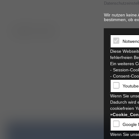
Datenschutzeinstel
Wir nutzen keine 
bestimmen, ob ex
t. 06821 17 94 94
Notwend
Diese Webseite
fehlerfreien B
Ein weiteres C
- Session-Cook
- Consent-Cook
Youtube
Wenn Sie unse
Dadurch wird e
cookiefreien Y
»Cookie_Con
Google 
Wenn Sie unse