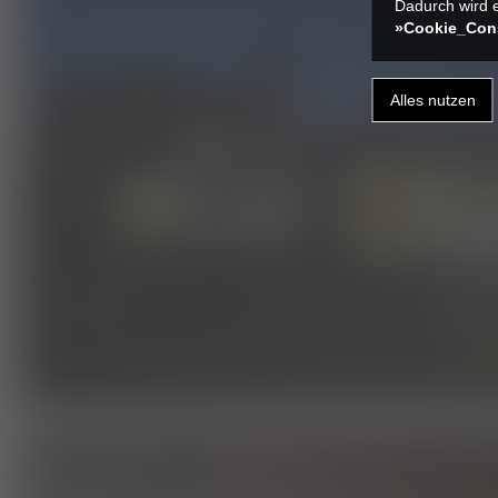
Dadurch wird e
»Cookie_Con
Impressum
//
D