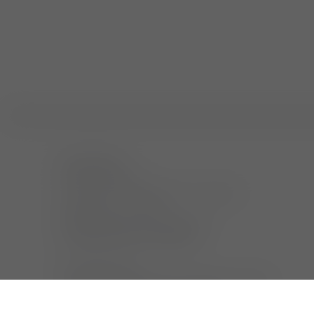
sprechstunde
wir sind für sie da:
montag bis donnerstag 8:00 – 18:00 uhr,
freitag 8:00 – 14:00 uhr.
bitte vereinbaren sie einen termin.
wir bieten einen 24h notdienst.
bitte beachten sie:
wir behandeln keine vögel, reptilien und exoten -
außer in lebensbedrohlichen notfällen.