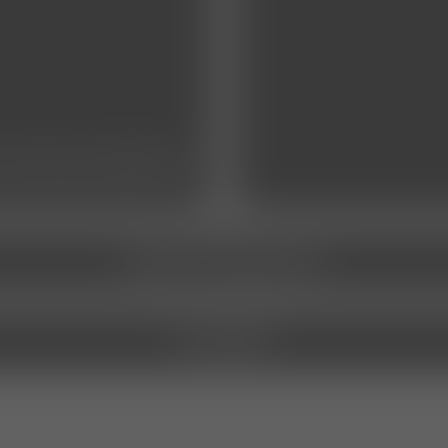
rende/praktikum
stellenangebote
kontakt