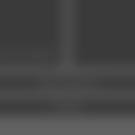
rende/praktikum
stellenangebote
kontakt