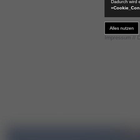
Dadurch wird e
»Cookie_Con
Impressum
//
D