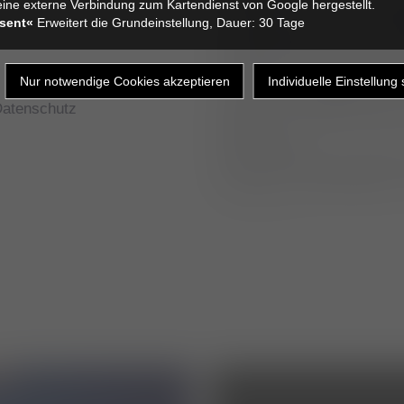
ine externe Verbindung zum Kartendienst von Google hergestellt.
Anfänger“ bietet einen Eins
sent«
Erweitert die Grundeinstellung, Dauer: 30 Tage
an Einsteiger auf dem Geb
allgemeine theoretische G
Herzerkrankungen vorhanden
werden die Grundlagen de
neben den gerätetechnisch
atenschutz
Ebenen von rechts, links u
Messungen.
Die erworbenen theoretisc
Übungen in Kleingruppen i
_ _ _ _ _ _ _