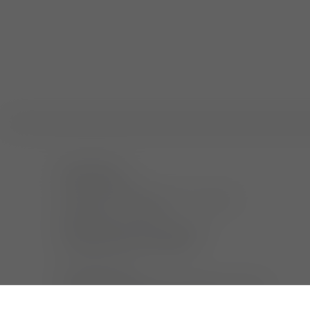
sprechstunde
wir sind für sie da:
montag bis donnerstag 8:00 – 18:00 uhr,
freitag 8:00 – 14:00 uhr.
bitte vereinbaren sie einen termin.
wir bieten einen 24h notdienst.
bitte beachten sie:
wir behandeln keine vögel, reptilien und exoten -
außer in lebensbedrohlichen notfällen.