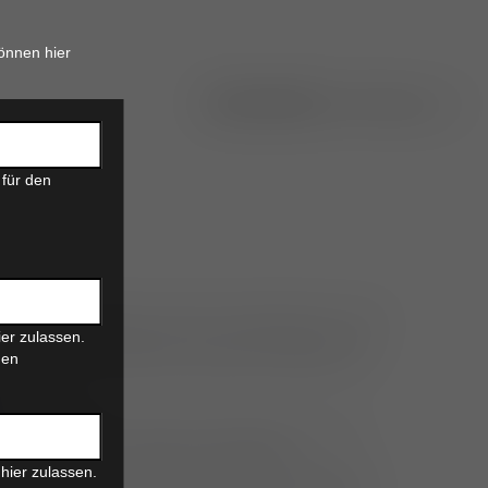
önnen hier
 für den
lt eine essentielle Untersuchungstechnik in der
er zulassen.
ungen bei Kleintieren dar. Sie ermöglicht die
den
n und in der Folge die optimale Planung von
lte
tsverläufen.
iographischen Untersuchungstechnik ist ein
einer korrekten Anleitung und steter
hier zulassen.
 bedarf. Das Seminar „Echokardiographie für