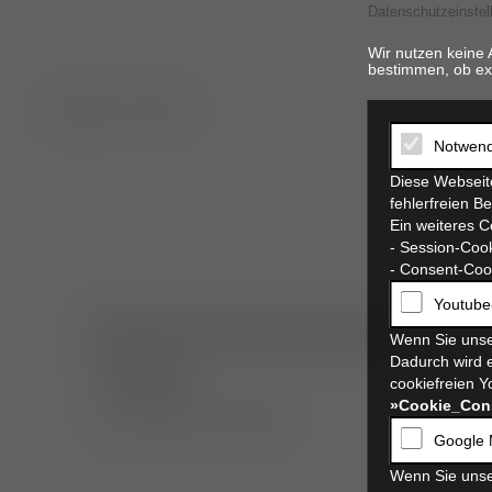
Datenschutzeinstel
Wir nutzen keine 
bestimmen, ob ex
t. 06821 17 94 94
Notwend
Diese Webseite
fehlerfreien B
Ein weiteres C
- Session-Cook
- Consent-Cook
Youtube
Echokardiographie für
Wenn Sie unse
Tage)
Dadurch wird e
cookiefreien Y
»Cookie_Con
21.03.2020–22.03.2020
Google 
_
Wenn Sie unse