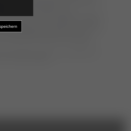
tieg in die Echokardiographie. Es richtet sich
iet der Echokardiographie, wobei
rundkenntnisse zu den wichtigsten erworbenen
 sein sollten. In den theoretischen Anteilen
r Echokardiographie besprochen. Dazu zählen
en Ausstattungen die Anschallungen der
nd subkostal einschließlich der wichtigsten
hen Grundlagen werden in einer Vielzahl von
n die Praxis umgesetzt.