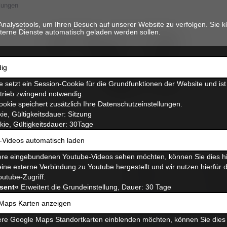
lungen
Analysetools, um Ihren Besuch auf unserer Website zu verfolgen. Sie k
terne Dienste automatisch geladen werden sollen.
ig
 setzt ein Session-Cookie für die Grundfunktionen der Website und ist
etrieb zwingend notwendig.
ookie speichert zusätzlich Ihre Datenschutzeinstellungen.
ie, Gültigkeitsdauer: Sitzung
ie, Gültigkeitsdauer: 30Tage
-Videos automatisch laden
 Anfänger (2
Die Echokardiographie stel
re eingebundenen Youtube-Videos sehen möchten, können Sie dies hi
Diagnostik von Herzerkrank
ine externe Verbindung zu Youtube hergestellt und wir nutzen hierfür 
Darstellung von Pathologie
outube-Zugriff.
Therapien sowie eine gezie
sent«
Erweitert die Grundeinstellung, Dauer: 30 Tage
Überwachung von Krankhei
Das Erlernen der echokard
Maps Karten anzeigen
langwieriger Prozess, der 
re Google Maps Standortkarten einblenden möchten, können Sie dies 
Überprüfung und Korrektur