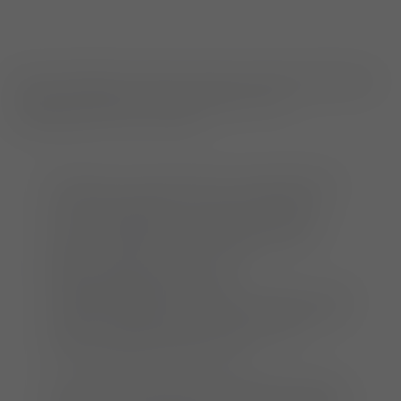
Die Anmeldefrist für diesen Anlass ist bereits abgelaufen.
Es können leider keine Anmeldungen mehr
entgegengenommen werden.
Wir freuen uns sehr, dass es uns gemeinsam
mit Morova gelungen ist, einen exklusiven
PAUL II-Workshop zu organisieren. Bei der
proximal abduzierenden Ulnaosteotomie
(PAUL) handelt es sich um eine
Behandlungsmöglichkeit der
Ellbogendysplasie bei Hunden. Obwohl es eine
palliative Behandlungsmethode ist, kann eine
klinische Verbesserung um ein bis zwei
Lahmheitsgrade erzielt werden.
Als erfahrene Referenten werden Sie Dr. Ingo