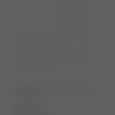
•first demonstration,
then all participiants
15:30 – 16:00 Cadaver lab DAUL
(all)
•only demonstration
16:00 – 16:30 Post OP treatment + clinical
results
(K. Camps
)
16:30 – 17:00 Post OP treatment + clinical
results
(I. Pfeil)
17:00 – 18:00 X ray evaluation of the PAUL
during the course
(all)
Veranstalter:
tke seminare Tel.: 06821-3 60 61
38 Fax: 06821-17 94 90 seminare@tierklinik-
elversberg.de
Veranstaltungsort:
Tierklinik Elversberg