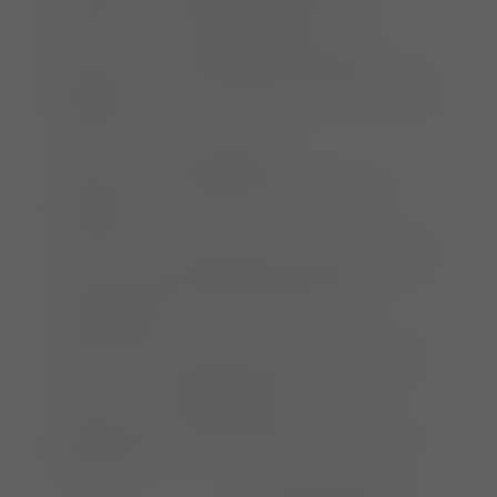
08:30 – 09:15 Review ED
(I. Pfeil)
09:15 – 09:45 New view of ED
(I. Pfeil)
09:45 – 10:15 My indications for ED treatment
(I. Pfeil)
10:15 – 10:30
Kaffeepause
10:30 – 11:00 Surgical technic PAUL
(K.
Camps)
11:00 – 11:30
Surgical technic DAUL
(I. Pfeil)
11:30 – 12:00 Practical taking X ray on
cadaver
(all)
12:00 – 13:00 Exercise on plastic bone
(all)
13:00 – 14:00
Mittagspause
14:00 – 15:30 Cadaver lab surgical technic
PAUL
(all)