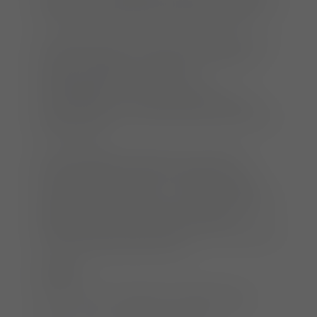
Pfeil und Dr. Kris Camps durch den Kurs führen
und bei den praktischen Übungen anleiten.
Der Workshop ist als Wet-Lab organisiert und
umfasst Vorträge zu Hintergrund, Planung,
Operationstechnik, klinischen
Erfahrungsberichten und möglichen
Komplikationen. Die praktischen Übungen
finden sowohl am Knochenmodell als auch an
Leichen statt.
In der Workshop-Buchung ist ein Online-
Einführungskurs zu PAUL-II enthalten, der
relevante Informationen zum PAUL-System,
Indikationen für PAUL, prä- und postoperativer
Pflege und der Operationstechnik gibt.
Idealerweise wird der Online-Kurs vier Wochen
vor dem Workshop absolviert.
Zeitplan:
08:00 – 08:30
Begrüßung, Registrierung