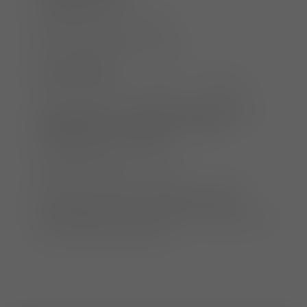
Hüttenstraße 20
66583 Spiesen-Elversberg
ATF-Anerkennung:
8 Stunden
Seminarkosten:
1650 € netto zzgl. 19% MwSt. = 1963,50 €
Den Zugang zum Online-Vorbereitungskurs
erhalten Sie ca. vier Wochen vor dem
Seminartermin per E-Mail.
Anmeldeschluss:
20.12.2024
Die Teilnehmerzahl ist begrenzt. Die feste
Registrierung erfolgt nach Bezahlung der
Seminargebühr. Bitte begleichen Sie diese erst
nach Erhalt der Rechnung.