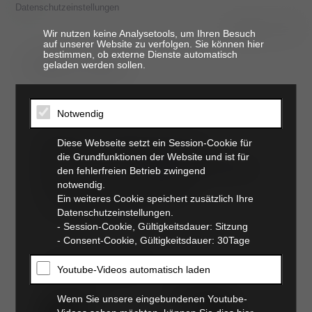
Datenschutzeinstellungen
Wir nutzen keine Analysetools, um Ihren Besuch
auf unserer Website zu verfolgen. Sie können hier
bestimmen, ob externe Dienste automatisch
t. 06821 17 94 94
geladen werden sollen.
Notwendig
PAUL II-Workshop
Diese Webseite setzt ein Session-Cookie für
die Grundfunktionen der Website und ist für
(Proximal Abduzierende
den fehlerfreien Betrieb zwingend
Ulnaosteotomie)
notwendig.
Ein weiteres Cookie speichert zusätzlich Ihre
Datenschutzeinstellungen.
10.01.2025 08:00–18:00
- Session-Cookie, Gültigkeitsdauer: Sitzung
_
- Consent-Cookie, Gültigkeitsdauer: 30Tage
Ort:
Tierklinik Elversberg
Youtube-Videos automatisch laden
Link zu Google Maps
Wenn Sie unsere eingebundenen Youtube-